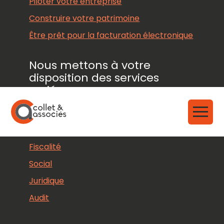
Piloter votre entreprise
Construire votre patrimoine
Être prêt pour la facturation électronique
Nous mettons à votre
disposition des services
variés
Aller
au
Comptabilité
contenu
Fiscalité
Social
Juridique
Audit